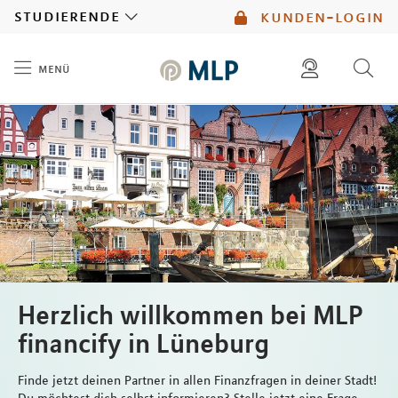
MLP
studierende
kunden-login
menü
Inhalt
diese website durchsuchen
mlp berater finden
Herzlich willkommen bei MLP
financify in Lüneburg
Finde jetzt deinen Partner in allen Finanzfragen in deiner Stadt!