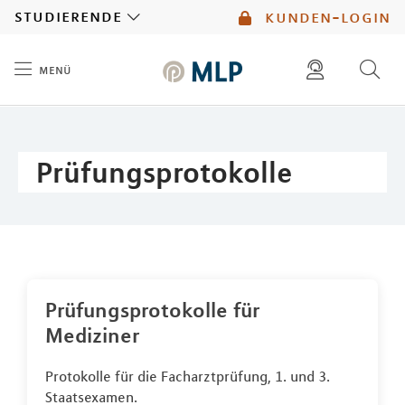
MLP
studierende
kunden-login
menü
Inhalt
diese website durchsuchen
mlp berater finden
Prüfungsprotokolle
Prüfungsprotokolle für
Mediziner
Protokolle für die Facharztprüfung, 1. und 3.
Staatsexamen.