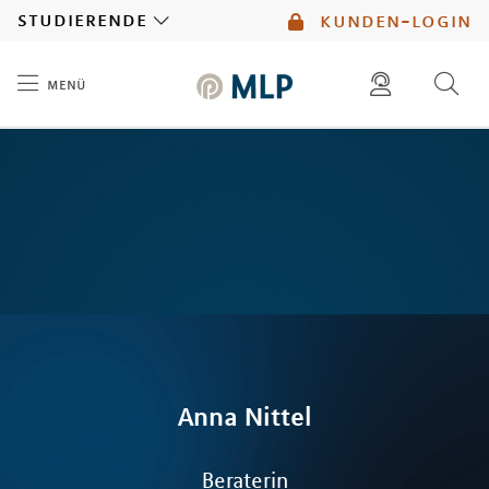
MLP
studierende
kunden-login
menü
Inhalt
diese website durchsuchen
mlp berater finden
Anna
Nittel
Beraterin