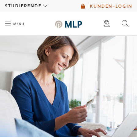
MLP
studierende
kunden-login
menü
Inhalt
diese website durchsuchen
mlp berater finden